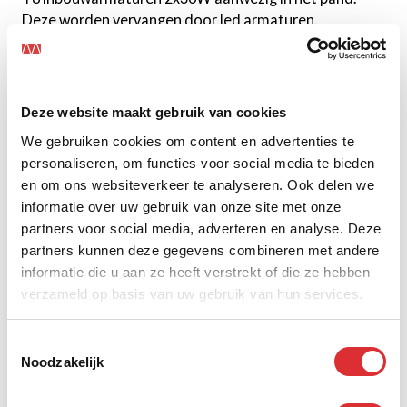
Deze worden vervangen door led armaturen.
Je besparing per jaar:
€ 3.827
op aanschaf van nieuwe lichtbronnen,
Deze website maakt gebruik van cookies
onderhoud en energieverbruik.
We gebruiken cookies om content en advertenties te
Je terugverdientijd:
personaliseren, om functies voor social media te bieden
en om ons websiteverkeer te analyseren. Ook delen we
4,7 jaar
informatie over uw gebruik van onze site met onze
partners voor social media, adverteren en analyse. Deze
3 redenen om nu te investeren in led
partners kunnen deze gegevens combineren met andere
informatie die u aan ze heeft verstrekt of die ze hebben
Verbruik minder energie en bespaar op
verzameld op basis van uw gebruik van hun services.
je operationele kosten.
Trek 45,5% van je investering af van je fiscale
winst* en verlaag je terugverdientijd significant.
Toestemmingsselectie
Noodzakelijk
Voldoe aan de wettelijke energiebesparingsplicht.
* onder bepaalde voorwaarden - raadpleeg je fiscaal