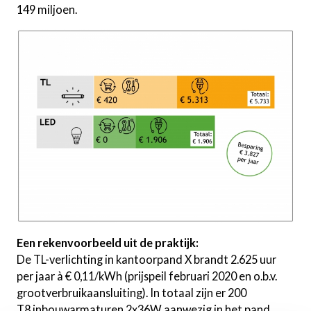
149 miljoen.
Een rekenvoorbeeld uit de praktijk:
De TL-verlichting in kantoorpand X brandt 2.625 uur
per jaar à € 0,11/kWh (prijspeil februari 2020 en o.b.v.
grootverbruikaansluiting). In totaal zijn er 200
T8 inbouwarmaturen 2x36W aanwezig in het pand.