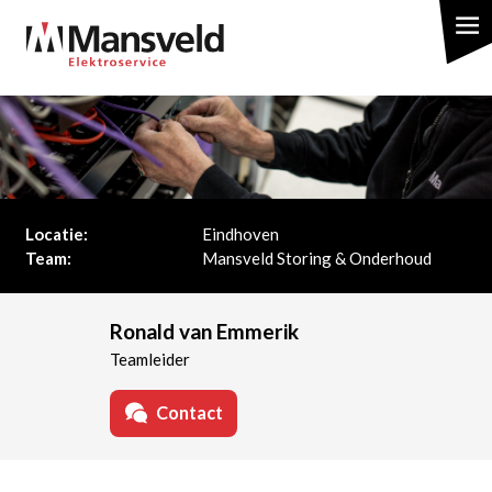
Overslaan
en
naar
de
inhoud
gaan
Locatie:
Eindhoven
Team:
Mansveld Storing & Onderhoud
Ronald van Emmerik
Teamleider
Contact