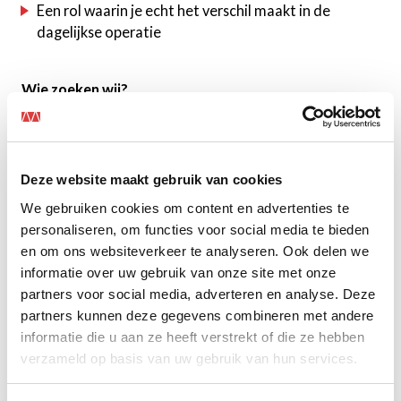
Een rol waarin je echt het verschil maakt in de
dagelijkse operatie
Wie zoeken wij?
We zoeken iemand die rust brengt in dynamiek en
structuur aanbrengt in processen.
Deze website maakt gebruik van cookies
MBO werk- en denkniveau
Ervaring in een vergelijkbare rol (service, planning,
We gebruiken cookies om content en advertenties te
coördinatie)
personaliseren, om functies voor social media te bieden
Je werkt gestructureerd en houdt overzicht
en om ons websiteverkeer te analyseren. Ook delen we
Je bent communicatief sterk en klantgericht
informatie over uw gebruik van onze site met onze
Je neemt verantwoordelijkheid en pakt door
partners voor social media, adverteren en analyse. Deze
Je denkt vooruit en handelt proactief
partners kunnen deze gegevens combineren met andere
Affiniteit met techniek is belangrijk
informatie die u aan ze heeft verstrekt of die ze hebben
Ervaring met een ERP-systeem (zoals 4PS) is een pré
verzameld op basis van uw gebruik van hun services.
Je herkent jezelf in woorden als: zelfstandig,