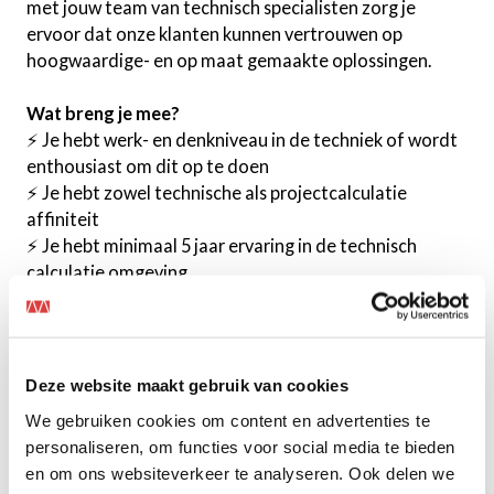
met jouw team van technisch specialisten zorg je
ervoor dat onze klanten kunnen vertrouwen op
hoogwaardige- en op maat gemaakte oplossingen.
Wat breng je mee?
⚡ Je hebt werk- en denkniveau in de techniek of wordt
enthousiast om dit op te doen
⚡ Je hebt zowel technische als projectcalculatie
affiniteit
⚡ Je hebt minimaal 5 jaar ervaring in de technisch
calculatie omgeving
⚡ Je houdt ervan om in een dynamische werkomgeving
te werken
Dit biedt Mansveld (o.b.v. 40 uur)
Deze website maakt gebruik van cookies
⚡Een marktconform salaris afhankelijk van jouw
We gebruiken cookies om content en advertenties te
ervaring en kennisniveau
personaliseren, om functies voor social media te bieden
⚡25 vakantiedagen, 13 adv-dagen
en om ons websiteverkeer te analyseren. Ook delen we
⚡Een goede pensioenregeling conform de CAO Metaal