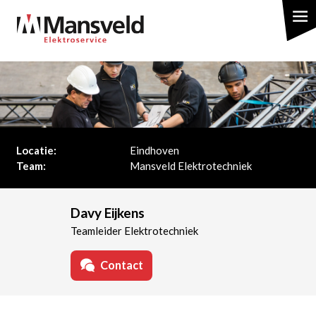
Overslaan
en
naar
de
inhoud
gaan
Locatie:
Eindhoven
Team:
Mansveld Elektrotechniek
Davy Eijkens
Teamleider Elektrotechniek
Contact