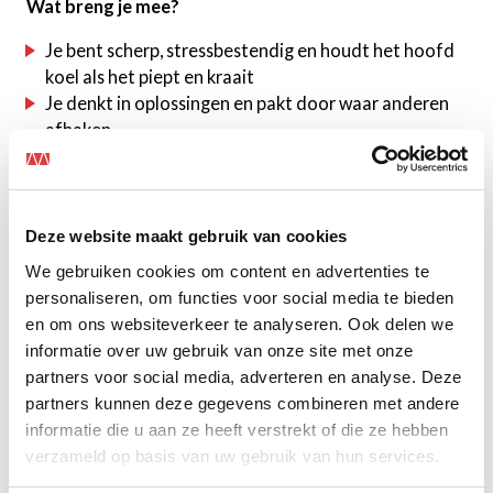
Wat breng je mee?
Je bent scherp, stressbestendig en houdt het hoofd
koel als het piept en kraait
Je denkt in oplossingen en pakt door waar anderen
afhaken
Ervaring in elektrotechniek, bij voorkeur in een
service- of storingsdienst
Kennis van installaties, verdeelkasten en/of
beveiligingssystemen is een pré
Deze website maakt gebruik van cookies
VCA en rijbewijs B
We gebruiken cookies om content en advertenties te
personaliseren, om functies voor social media te bieden
en om ons websiteverkeer te analyseren. Ook delen we
Wat krijg je van ons?
informatie over uw gebruik van onze site met onze
partners voor social media, adverteren en analyse. Deze
Geld, zekerheid en vrijheid
partners kunnen deze gegevens combineren met andere
informatie die u aan ze heeft verstrekt of die ze hebben
Salaris volgens CAO Metaal & Techniek, passend bij
verzameld op basis van uw gebruik van hun services.
jouw niveau
38 vrije dagen (25 vakantie + 13 ADV)