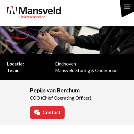
Overslaan
en
naar
de
inhoud
gaan
Locatie:
Eindhoven
Team:
Mansveld Storing & Onderhoud
Pepijn van Berchum
COO (Chief Operating Officer)
Contact