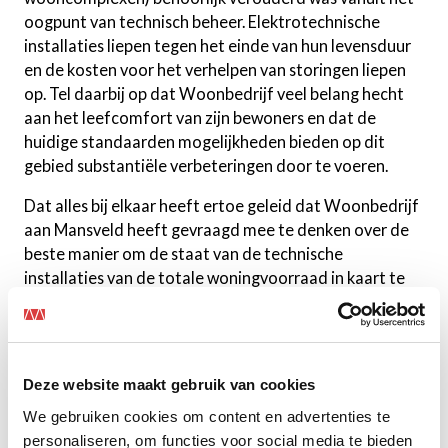
oogpunt van technisch beheer. Elektrotechnische
installaties liepen tegen het einde van hun levensduur
en de kosten voor het verhelpen van storingen liepen
op. Tel daarbij op dat Woonbedrijf veel belang hecht
aan het leefcomfort van zijn bewoners en dat de
huidige standaarden mogelijkheden bieden op dit
gebied substantiële verbeteringen door te voeren.
Dat alles bij elkaar heeft ertoe geleid dat Woonbedrijf
aan Mansveld heeft gevraagd mee te denken over de
beste manier om de staat van de technische
installaties van de totale woningvoorraad in kaart te
brengen. En vervolgens te bepalen welke
werkzaamheden wanneer uitgevoerd moeten worden
om zo de panden weer comfortabel, duurzaam en
veilig te maken. Het gaat hierbij zowel om woningen als
Deze website maakt gebruik van cookies
om de gemeenschappelijke ruimten van
We gebruiken cookies om content en advertenties te
(woon)complexen. En om werkzaamheden voor én
personaliseren, om functies voor social media te bieden
achter de voordeur.