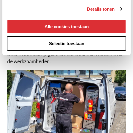
praktijk gecheckt door het maken van
Details tonen
inventarisatierondes op locatie. Dit is de basis voor de
jaarlijkse begroting. Na goedkeuring op de begroting,
plant Mansveld de afgestemde en uit te voeren
Alle cookies toestaan
werkzaamheden in. Alleen voor werkzaamheden
achter de voordeur bij bewoners wordt de planning in
Selectie toestaan
onderling overleg afgestemd zodat bewoners tijdig
door Woonbedrijf geïnformeerd kunnen worden over
de werkzaamheden.